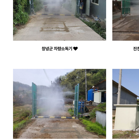
창녕군 차량소독기
진