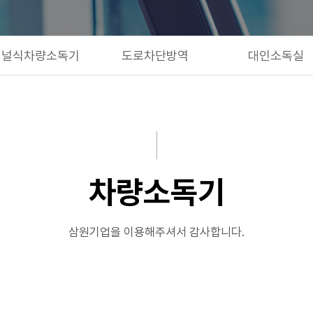
터널식차량소독기
도로차단방역
대인소독실
차량소독기
삼원기업을 이용해주셔서 감사합니다.